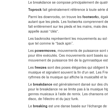
Le breakdance se compose principalement de quat
Toprock
fait généralement référence à toute série d
Parmi les
downrocks, on trouve les
footwork
s, éga
autant que les pieds. Les footworks comprennent des m
fait entièrement sur les pieds et les mains, mais de
appelle aussi ''clés''.
Les backrocks représentent les mouvements au sol q
que tel comme le ''back spin’’.
Les
powermoves
, mouvements de puissance sont des
pour être exécutés. Ces mouvements sont basés sur
mouvement de puissance tiré de la gymnastique est
Les
freezes
sont des poses élégantes qui obligent le 
musique et signalent souvent la fin d'un set. Les Fr
rythmes de la musique qui affiche la musicalité et la
Le
breakdance
est généralement dansé sur des chan
pour le breakdance ne se limite pas à la musique hi
genres musicaux à l'aide de remix. Les chansons ori
disco, de l'électro et du jazz funk.
Le
breaking
est une danse basée sur l'échange de t