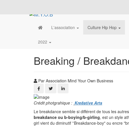
L'association
Culture Hip Hop
2022
Breaking / Breakdan
Par Association Mind Your Own Business
Crédit photgrahique :
Kre8ative Arts
Le breakdance semble si différent de tous les autre
breakdance ou b-boying/b-girling
, est un style a
girl vient du diminutif ''Breakdance-boy" ou encre "