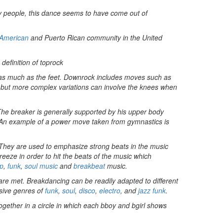
ny people, this dance seems to have come out of
 American
and Puerto Rican community in the United
definition of toprock
 as much as the feet. Downrock includes moves such as
ds but more complex variations can involve the knees when
. The breaker is generally supported by his upper body
 An example of a power move taken from gymnastics is
. They are used to emphasize strong beats in the music
reeze in order to hit the beats of the music which
op
,
funk
,
soul music
and
breakbeat
music.
are met. Breakdancing can be readily adapted to different
ssive genres of
funk
,
soul
,
disco
,
electro
, and
jazz funk
.
ether in a circle in which each bboy and bgirl shows