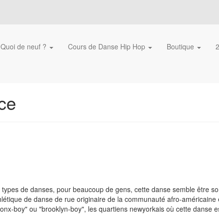
Quoi de neuf ?
Cours de Danse Hip Hop
Boutique
ce
s types de danses, pour beaucoup de gens, cette danse semble être sor
thlétique de danse de rue originaire de la communauté afro-américaine e
bronx-boy" ou "brooklyn-boy", les quartiens newyorkais où cette danse e