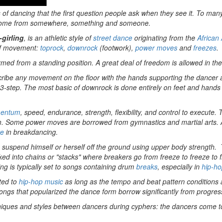
s of dancing that the first question people ask when they see it. To ma
d come from somewhere, something and someone.
girling
, is an athletic style of
street dance
originating from the
African
 of movement:
toprock
,
downrock
(footwork),
power moves
and
freezes
.
rmed from a standing position. A great deal of freedom is allowed in the 
scribe any movement on the floor with the hands supporting the dancer
he 3-step. The most basic of downrock is done entirely on feet and han
entum
, speed, endurance, strength, flexibility, and control to execute
tum. Some power moves are borrowed from gymnastics and martial arts.
re
in breakdancing.
to suspend himself or herself off the ground using upper body strength
ked into chains or "stacks" where breakers go from freeze to freeze to f
ng is typically set to songs containing drum
breaks
, especially in
hip-h
cted to
hip-hop music
as long as the tempo and beat pattern conditions 
songs that popularized the dance form borrow significantly from progre
iques and styles between dancers during cyphers: the dancers come tog