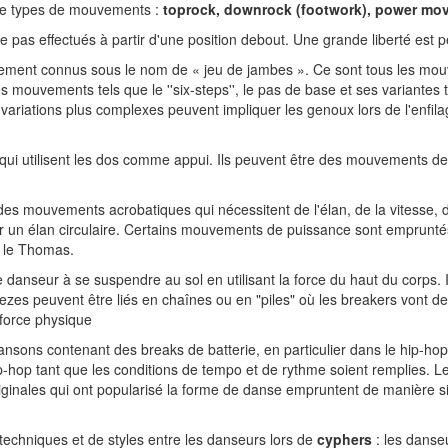
re types de mouvements :
toprock, downrock (footwork), power mov
e pas effectués à partir d'une position debout. Une grande liberté est p
lement connus sous le nom de « jeu de jambes ». Ce sont tous les mou
ouvements tels que le ''six-steps'', le pas de base et ses variantes tel
s variations plus complexes peuvent impliquer les genoux lors de l'enf
ui utilisent les dos comme appui. Ils peuvent être des mouvements de 
 mouvements acrobatiques qui nécessitent de l'élan, de la vitesse, de l'
 un élan circulaire. Certains mouvements de puissance sont empruntés
 le Thomas.
danseur à se suspendre au sol en utilisant la force du haut du corps. Il
eezes peuvent être liés en chaînes ou en "piles" où les breakers vont d
 force physique
sons contenant des breaks de batterie, en particulier dans le hip-hop,
p-hop tant que les conditions de tempo et de rythme soient remplies. L
ginales qui ont popularisé la forme de danse empruntent de manière sign
echniques et de styles entre les danseurs lors de
cyphers
: les danse