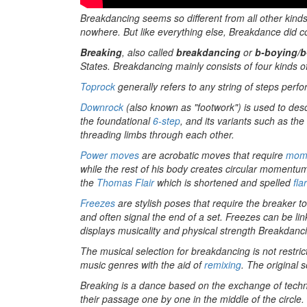
Breakdancing seems so different from all other kind
nowhere. But like everything else, Breakdance di
Breaking
, also called
breakdancing
or
b-boying/b-
States. Breakdancing mainly consists of four kinds
Toprock
generally refers to any string of steps perfo
Downrock
(also known as "footwork") is used to de
the foundational
6-step
, and its variants such as t
threading limbs through each other.
Power moves
are acrobatic moves that require
mom
while the rest of his body creates circular momen
the
Thomas Flair
which is shortened and spelled
fla
Freezes
are stylish poses that require the breaker 
and often signal the end of a set. Freezes can be lin
displays musicality and physical strength Breakdanci
The musical selection for breakdancing is not restri
music genres with the aid of
remixing
. The original 
Breaking is a dance based on the exchange of techn
their passage one by one in the middle of the circle.